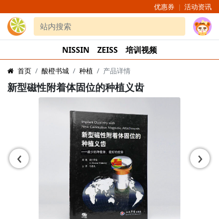
优惠券
活动资讯
|
NISSIN
ZEISS
培训视频
首页
酸橙书城
种植
产品详情
新型磁性附着体固位的种植义齿
‹
›