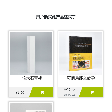
用户购买此产品还买了
1倍大石膏棒
可摘局部义齿学
¥92.
00
¥3.
50
¥115.
00